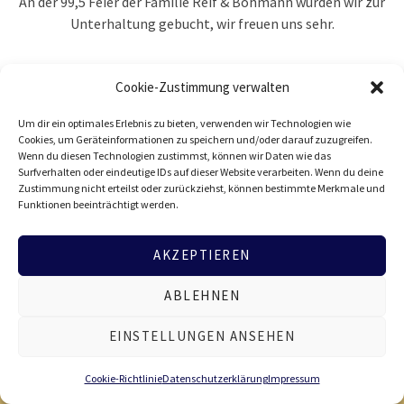
An der 99,5 Feier der Familie Reif & Böhmann wurden wir zur
Unterhaltung gebucht, wir freuen uns sehr.
Cookie-Zustimmung verwalten
Start
Termine Alt
Grillhütte Eppelheim
Um dir ein optimales Erlebnis zu bieten, verwenden wir Technologien wie
Cookies, um Geräteinformationen zu speichern und/oder darauf zuzugreifen.
Wenn du diesen Technologien zustimmst, können wir Daten wie das
Surfverhalten oder eindeutige IDs auf dieser Website verarbeiten. Wenn du deine
Zustimmung nicht erteilst oder zurückziehst, können bestimmte Merkmale und
Funktionen beeinträchtigt werden.
AKZEPTIEREN
ABLEHNEN
Kontakt
Datenschutz
Impressum
EINSTELLUNGEN ANSEHEN
Cookie-Richtlinie (EU)
Instagram
Facebook
YouTube
Cookie-Richtlinie
Datenschutzerklärung
Impressum