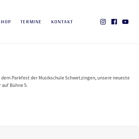
Instagram
Faceb
Yo
SHOP
TERMINE
KONTAKT
uf dem Parkfest der Musikschule Schwetzingen, unsere neueste
r auf Bühne 5.