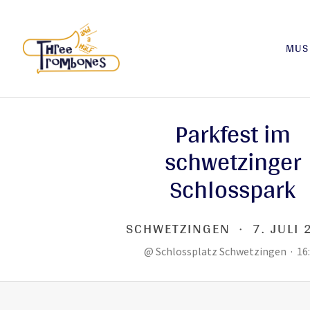
MUS
THREE AND A
MUSIK-COMEDY
HALF
TROMBONES
Parkfest im
schwetzinger
Schlosspark
SCHWETZINGEN
·
7. JULI
@
Schlossplatz Schwetzingen
·
16