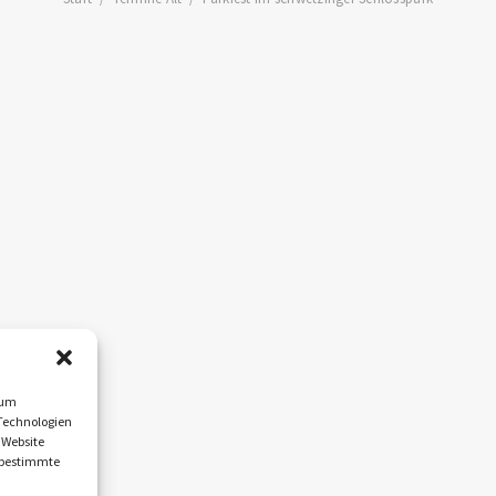
 um
Technologien
 Website
n bestimmte