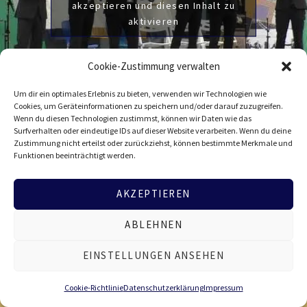
akzeptieren und diesen Inhalt zu
aktivieren
Cookie-Zustimmung verwalten
Um dir ein optimales Erlebnis zu bieten, verwenden wir Technologien wie
Cookies, um Geräteinformationen zu speichern und/oder darauf zuzugreifen.
Wenn du diesen Technologien zustimmst, können wir Daten wie das
Surfverhalten oder eindeutige IDs auf dieser Website verarbeiten. Wenn du deine
Zustimmung nicht erteilst oder zurückziehst, können bestimmte Merkmale und
Funktionen beeinträchtigt werden.
Start
Videos
Down by the Riverside
AKZEPTIEREN
ABLEHNEN
Kontakt
Datenschutz
Impressum
EINSTELLUNGEN ANSEHEN
Cookie-Richtlinie (EU)
Instagram
Facebook
YouTube
Cookie-Richtlinie
Datenschutzerklärung
Impressum